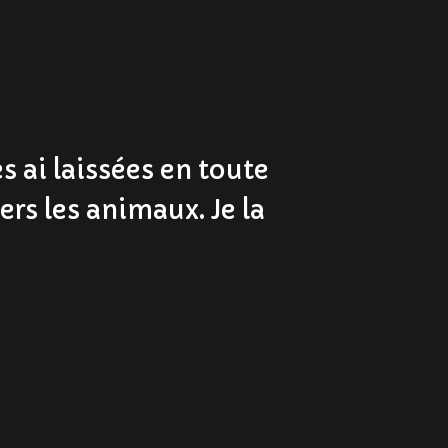
s ai laissées en toute
 chiennes très sensibles
r de mes animaux. Je
ers les animaux. Je la
 de vraies rencontres.
Aurélie !
ie!